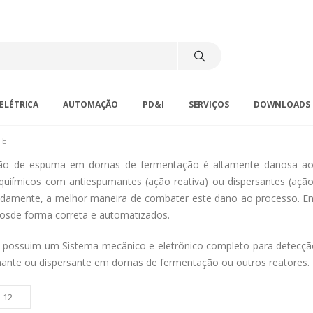
ELÉTRICA
AUTOMAÇÃO
PD&I
SERVIÇOS
DOWNLOADS
TE
o de espuma em dornas de fermentação é altamente danosa ao pr
quiímicos com antiespumantes (ação reativa) ou dispersantes (açã
amente, a melhor maneira de combater este dano ao processo. Ent
dosde forma correta e automatizados.
 possuim um Sistema mecânico e eletrônico completo para detecç
ante ou dispersante em dornas de fermentação ou outros reatores.