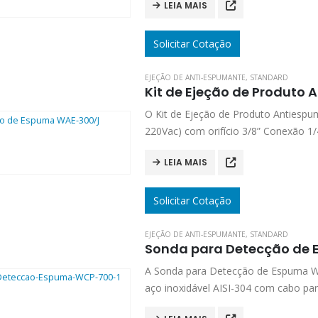
LEIA MAIS
Solicitar Cotação
EJEÇÃO DE ANTI-ESPUMANTE
,
STANDARD
Kit de Ejeção de Produto
O Kit de Ejeção de Produto Antiespum
220Vac) com orifício 3/8” Conexão 1/4
LEIA MAIS
Solicitar Cotação
EJEÇÃO DE ANTI-ESPUMANTE
,
STANDARD
Sonda para Detecção de
A Sonda para Detecção de Espuma WC
aço inoxidável AISI-304 com cabo pa