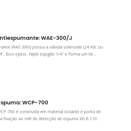
 Antiespumante: WAE-300/J
ante WAE-300/J possui a válvula solenoide (24 Vdc ou
”, Bico ejetor, Niple espigão 1/4″ e forma um kit…
 Espuma: WCP-700
P-700 é construída em material isolante e ponta de
ra fixação ao relé de detecção de espuma WLR-110.