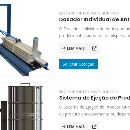
EJEÇÃO DE ANTI-ESPUMANTE
,
STANDARD
Dosador Individual de An
O Dosador Individual de Antiespuman
produto antiespumante ou dispersan
LEIA MAIS
Solicitar Cotação
EJEÇÃO DE ANTI-ESPUMANTE
,
STANDARD
Sistema de Ejeção de Pro
O Sistema de Ejeção de Produto Quí
de produto antiespumante ou disper
LEIA MAIS