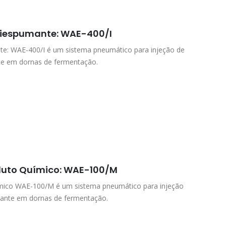
tiespumante: WAE-400/I
te: WAE-400/I é um sistema pneumático para injeção de
te em dornas de fermentação.
duto Químico: WAE-100/M
mico WAE-100/M é um sistema pneumático para injeção
sante em dornas de fermentação.