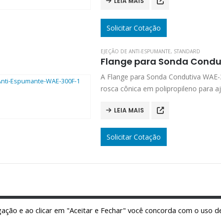
LEIA MAIS
Solicitar Cotação
EJEÇÃO DE ANTI-ESPUMANTE
,
STANDARD
Flange para Sonda Condu
A Flange para Sonda Condutiva WAE-
rosca cônica em polipropileno para aj
LEIA MAIS
Solicitar Cotação
egação e ao clicar em "Aceitar e Fechar" você concorda com o uso d
© Wirebus. 2024. All Rights Reserved