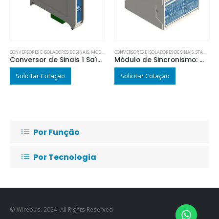
CONVERSORES E ISOLADORES DE SINAIS
,
MODBUS
CONVERSORES E ISOLADORES DE SINAIS
,
STANDARD
Conversor de Sinais 1 Saída Analógica : WUC-201
Módulo de Sincronismo: WDC-510
Solicitar Cotação
Solicitar Cotação
Por Função
Por Tecnologia
© Wirebus. 2024. All Rights Reserved