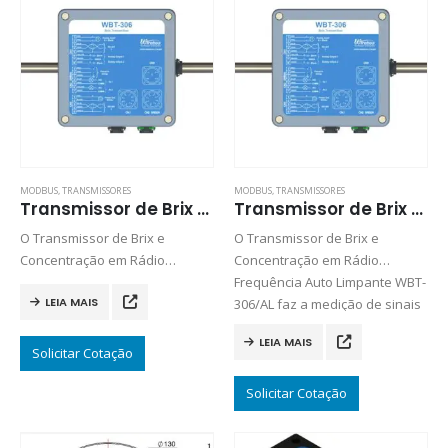
MODBUS
,
TRANSMISSORES
MODBUS
,
TRANSMISSORES
Transmissor de Brix e Concentração Rádio Frequência: WBT-306
Transmissor de Brix e Concentração Rádio Frequência Auto Limpante: WBT-306/AL
O Transmissor de Brix e
O Transmissor de Brix e
Concentração em Rádio
Concentração em Rádio
Frequência WBT-306 faz a
Frequência Auto Limpante WBT-
LEIA MAIS
medição de sinais
306/AL faz a medição de sinais
proporcionais ao Brix de uma
proporcionais ao Brix de uma
LEIA MAIS
mistura em que o eletrodo é
mistura em que o eletrodo é
Solicitar Cotação
submetido.
submetido.
Solicitar Cotação